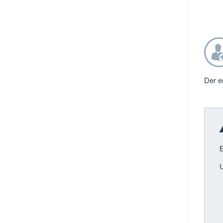
Der e
B