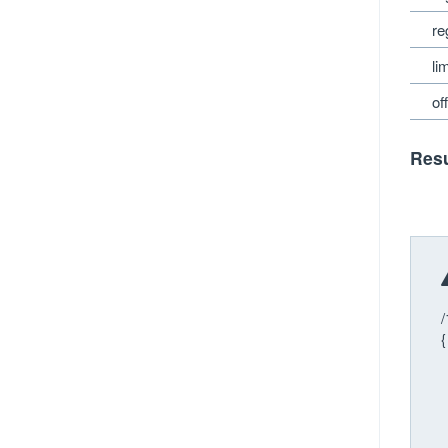
re
lim
of
Resu
/
{
o
l