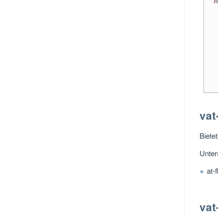
vat
Biete
Unter
at-
vat