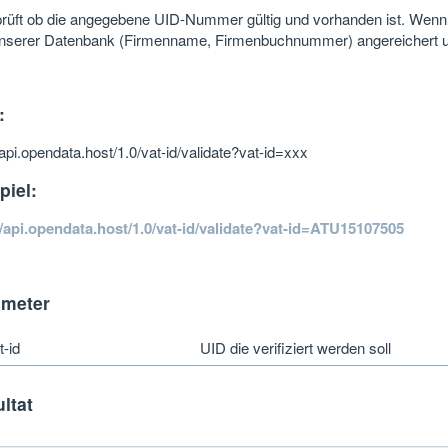
rüft ob die angegebene UID-Nummer gültig und vorhanden ist. Wenn
nserer Datenbank (Firmenname, Firmenbuchnummer) angereichert 
:
/api.opendata.host/1.0/vat-id/validate?vat-id=xxx
piel:
//api.opendata.host/1.0/vat-id/validate?vat-id=ATU15107505
ameter
t-id
UID die verifiziert werden soll
ltat