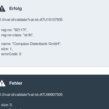
Erfolg
1.0/vat-id/validate?vat-id=ATU15107505
eg-no: "92117t",
eg-no-class: "at-fb",
name: "Compass-Datenbank GmbH",
ize: 1,
errorCode: 0
Fehler
1.0/vat-id/validate?vat-id=ATU99907505
ize: 0,