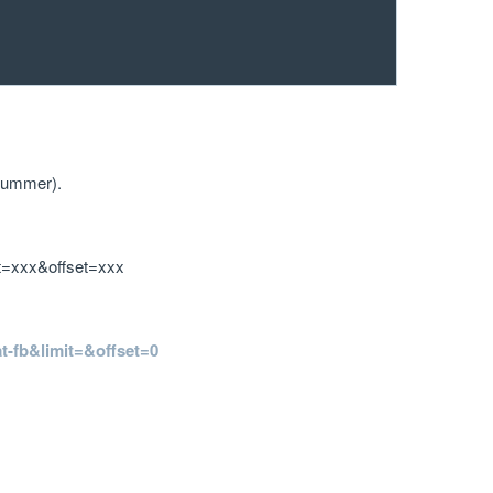
nummer).
it=xxx&offset=xxx
at-fb&limit=&offset=0