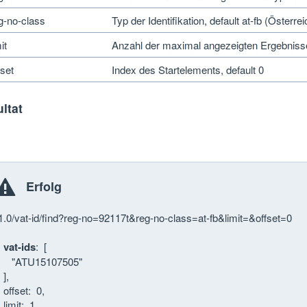
g-no-class
Typ der Identifikation, default at-fb (Öster
it
Anzahl der maximal angezeigten Ergebnisse
fset
Index des Startelements, default 0
ltat
Erfolg
1.0/vat-id/find?reg-no=92117t&reg-no-class=at-fb&limit=&offset=0
vat-ids
: [
"ATU15107505"
],
ffset: 0,
imit: 1,