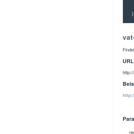
e
}
vat
Finde
URL
http:
Beis
http:
Par
re