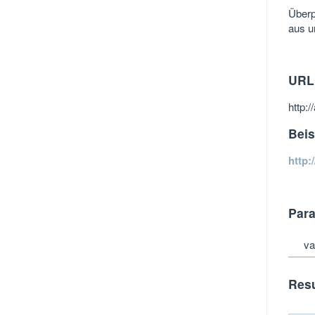
Überp
aus u
URL
http:/
Beis
http:
Par
va
Resu