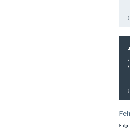
s
}
/
{
e
}
Feh
Folge