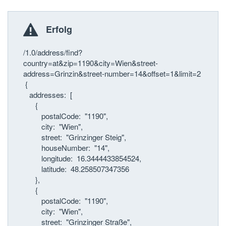
Erfolg
/1.0/address/find?
country=at&zip=1190&city=Wien&street-
address=Grinzin&street-number=14&offset=1&limit=2
{
addresses: [
{
postalCode: "1190",
city: "Wien",
street: "Grinzinger Steig",
houseNumber: "14",
longitude: 16.3444433854524,
latitude: 48.258507347356
},
{
postalCode: "1190",
city: "Wien",
street: "Grinzinger Straße",