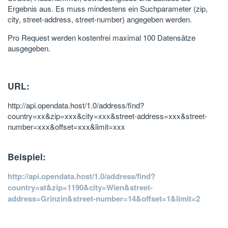
Ergebnis aus. Es muss mindestens ein Suchparameter (zip,
city, street-address, street-number) angegeben werden.
Pro Request werden kostenfrei maximal 100 Datensätze
ausgegeben.
URL:
http://api.opendata.host/1.0/address/find?
country=xx&zip=xxx&city=xxx&street-address=xxx&street-
number=xxx&offset=xxx&limit=xxx
Beispiel:
http://api.opendata.host/1.0/address/find?
country=at&zip=1190&city=Wien&street-
address=Grinzin&street-number=14&offset=1&limit=2