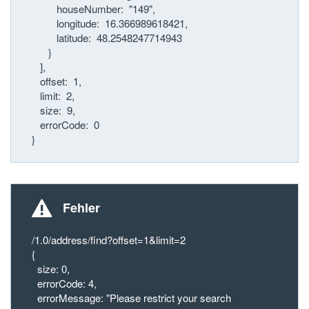
houseNumber: "149",
longitude: 16.366989618421,
latitude: 48.2548247714943
}
],
offset: 1,
limit: 2,
size: 9,
errorCode: 0
}
Fehler
/1.0/address/find?offset=1&limit=2
{
size: 0,
errorCode: 4,
errorMessage: "Please restrict your search